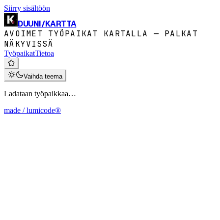
Siirry sisältöön
DUUNI
/
KARTTA
AVOIMET TYÖPAIKAT KARTALLA — PALKAT
NÄKYVISSÄ
Työpaikat
Tietoa
Vaihda teema
Ladataan työpaikkaa…
made / lumicode®