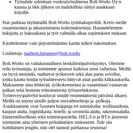
Työsuhde solmitaan vuokratyösuhteena Bolt.Works Oy:n
kanssa ja 6kk jälkeen on mahdollista siirtyä asiakkaan
kirjoille.
Hae paikkaa täyttämällä Bolt.Works työnhakuprofiili. Kerro meille
osaamisestasi ja aikaisemmasta kokemuksestasi. Haastattelemme
hakijoita jo hakuaikana ja työt valituilla alkaa sopimuksen mukaan.
Käsittelemme vain järjestelmämme kautta tulleet hakemukset.
Lisätietoja:
marleen.hietanen@bolt.works
Bolt.Works on valtakunnallinen henkilöstöpalveluyritys. Olemme
reilu työnantaja, ja toimimme apunasi kaikissa urasi vaiheissa. Meillä
on hyvä meininki, mahtavat työkaverit sekä alan paras sovellus,
jonka kautta hoidat työsuhteeseesi liittyvät asiat parilla klikkauksella.
Maksamme aina tehtävää, työkokemustasi ja osaamistasi vastaavan
palkan sekä bonusta erinomaisesta työsuorituksesta.
Työterveyspalvelut kuuluvat sinulle ensimmäisestä päivästä alkaen.
Meillä on tarjota sinulle paljon uravaihtoehtoja ja -polkuja.
Asiakkaamme ovat Suomen huippuja eri toimialoilta: teollisuudesta,
kaupan alalta, logistiikasta, hotelli- ja ravintola-alalta, rakennusalalta,
kiinteistöhuollosta sekä toimistopuolelta. HELA:n ja RT:n jäsenenä
toimimme aina yhteisten pelisääntöjen mukaisesti. Tule siis
bolttilaisten jengiin, niin olet taatusti parhaassa seurassa!