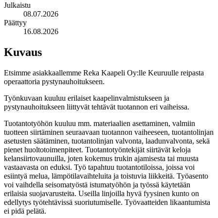
Julkaistu
08.07.2026
Päättyy
16.08.2026
Kuvaus
Etsimme asiakkaallemme Reka Kaapeli Oy:lle Keuruulle reipasta
operaattoria pystynauhoitukseen.
Työnkuvaan kuuluu erilaiset kaapelinvalmistukseen ja
pystynauhoitukseen liittyvät tehtävät tuotannon eri vaiheissa.
Tuotantotyöhön kuuluu mm. materiaalien asettaminen, valmiin
tuotteen siirtäminen seuraavaan tuotannon vaiheeseen, tuotantolinjan
asetusten säätäminen, tuotantolinjan valvonta, laadunvalvonta, sekä
pienet huoltotoimenpiteet. Tuotantotyöntekijät siirtävät keloja
kelansiirtovaunuilla, joten kokemus trukin ajamisesta tai muusta
vastaavasta on eduksi. Työ tapahtuu tuotantotiloissa, joissa voi
esiintyä melua, lämpötilavaihteluita ja toistuvia liikkeitä. Työasento
voi vaihdella seisomatyöstä istumatyöhön ja työssä käytetään
erilaisia suojavarusteita. Useilla linjoilla hyvä fyysinen kunto on
edellytys työtehtävissä suoriutumiselle. Työvaatteiden likaantumista
ei pidä pelätä.