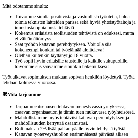
Mitä odotamme sinulta:
Toivomme sinulta positiivista ja vastuullista työotetta, halua
toimia teknisten laitteiden parissa sekä hyviä yhteistyötaitoja ja
innostusta oppia uusia tehtäviä.
Kokemus erilaisista teollisuuden tehtävistä on eduksesi, mutta
ei välttämättömyys.
Saat työhön kattavan perehdytyksen. Voit olla siis
kokeneempi konkari tai työelämää aloitteleva!
Olethan kuitenkin täyttänyt jo 18 vuotta.
Työ sopii hyvin erilaisille taustoille ja kaikille sukupuolille,
toivomme siis saavamme sinunkin hakemuksesi!
Työt alkavat sopimuksen mukaan sopivan henkilön löydettyä. Työtä
tehdään kolmessa vuorossa.
🎁
Mitä tarjoamme
Tarjoamme itsenäisen tehtävän menestyvässä yrityksessä,
osaavan organisaation ja tiimin tuen mukavassa työyhteisössä.
Mahdollistamme myös tehtäviisi kattavan perehdytyksen ja
mahdollisuuden kerryttää osaamistasi.
Bolt maksaa 2% lisää palkan päälle hyvin tehdystä työstä
Kattavan työterveyshuollon ensimmäisestä päivästä alkaen