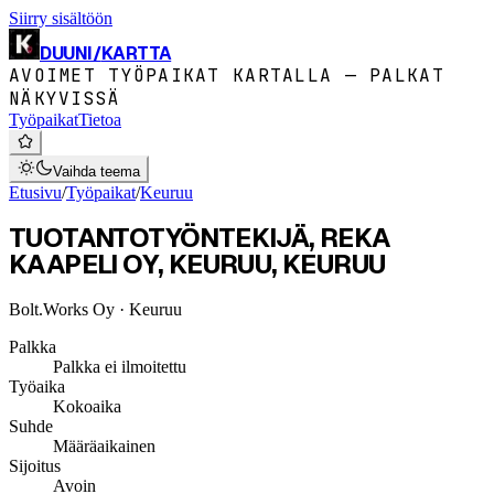
Siirry sisältöön
DUUNI
/
KARTTA
AVOIMET TYÖPAIKAT KARTALLA — PALKAT
NÄKYVISSÄ
Työpaikat
Tietoa
Vaihda teema
Etusivu
/
Työpaikat
/
Keuruu
TUOTANTOTYÖNTEKIJÄ, REKA
KAAPELI OY, KEURUU, KEURUU
Bolt.Works Oy
· Keuruu
Palkka
Palkka ei ilmoitettu
Työaika
Kokoaika
Suhde
Määräaikainen
Sijoitus
Avoin