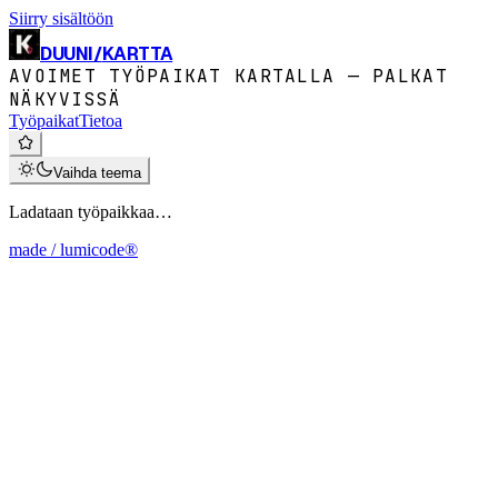
Siirry sisältöön
DUUNI
/
KARTTA
AVOIMET TYÖPAIKAT KARTALLA — PALKAT
NÄKYVISSÄ
Työpaikat
Tietoa
Vaihda teema
Ladataan työpaikkaa…
made / lumicode®