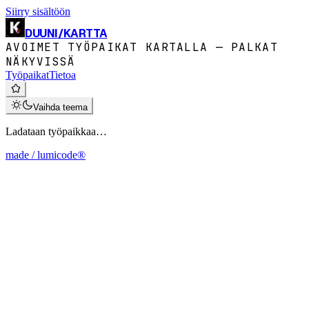
Siirry sisältöön
DUUNI
/
KARTTA
AVOIMET TYÖPAIKAT KARTALLA — PALKAT
NÄKYVISSÄ
Työpaikat
Tietoa
Vaihda teema
Ladataan työpaikkaa…
made / lumicode®