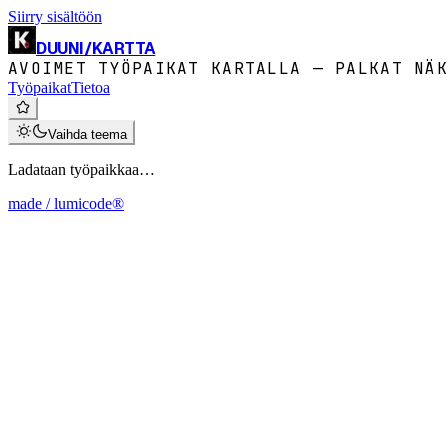
Siirry sisältöön
DUUNI
/
KARTTA
AVOIMET TYÖPAIKAT KARTALLA — PALKAT NÄK
Työpaikat
Tietoa
Vaihda teema
Ladataan työpaikkaa…
made / lumicode®