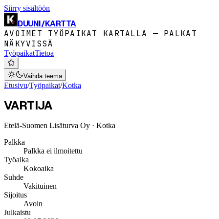
Siirry sisältöön
DUUNI
/
KARTTA
AVOIMET TYÖPAIKAT KARTALLA — PALKAT
NÄKYVISSÄ
Työpaikat
Tietoa
Vaihda teema
Etusivu
/
Työpaikat
/
Kotka
VARTIJA
Etelä-Suomen Lisäturva Oy
· Kotka
Palkka
Palkka ei ilmoitettu
Työaika
Kokoaika
Suhde
Vakituinen
Sijoitus
Avoin
Julkaistu