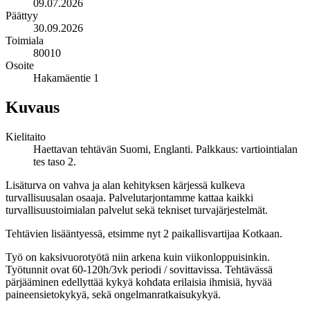
09.07.2026
Päättyy
30.09.2026
Toimiala
80010
Osoite
Hakamäentie 1
Kuvaus
Kielitaito
Haettavan tehtävän Suomi, Englanti. Palkkaus: vartiointialan
tes taso 2.
Lisäturva on vahva ja alan kehityksen kärjessä kulkeva
turvallisuusalan osaaja. Palvelutarjontamme kattaa kaikki
turvallisuustoimialan palvelut sekä tekniset turvajärjestelmät.
Tehtävien lisääntyessä, etsimme nyt 2 paikallisvartijaa Kotkaan.
Työ on kaksivuorotyötä niin arkena kuin viikonloppuisinkin.
Työtunnit ovat 60-120h/3vk periodi / sovittavissa. Tehtävässä
pärjääminen edellyttää kykyä kohdata erilaisia ihmisiä, hyvää
paineensietokykyä, sekä ongelmanratkaisukykyä.