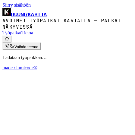
Siirry sisältöön
DUUNI
/
KARTTA
AVOIMET TYÖPAIKAT KARTALLA — PALKAT
NÄKYVISSÄ
Työpaikat
Tietoa
Vaihda teema
Ladataan työpaikkaa…
made / lumicode®