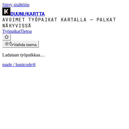
Siirry sisältöön
DUUNI
/
KARTTA
AVOIMET TYÖPAIKAT KARTALLA — PALKAT
NÄKYVISSÄ
Työpaikat
Tietoa
Vaihda teema
Ladataan työpaikkaa…
made / lumicode®