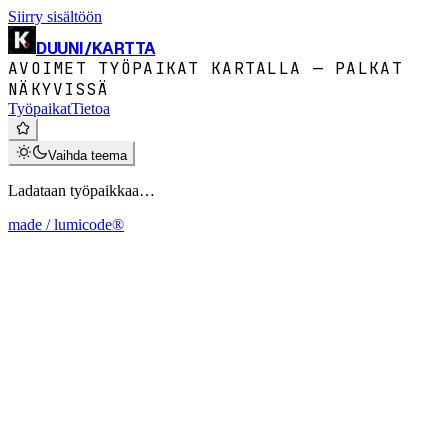
Siirry sisältöön
DUUNI
/
KARTTA
AVOIMET TYÖPAIKAT KARTALLA — PALKAT
NÄKYVISSÄ
Työpaikat
Tietoa
Vaihda teema
Ladataan työpaikkaa…
made / lumicode®