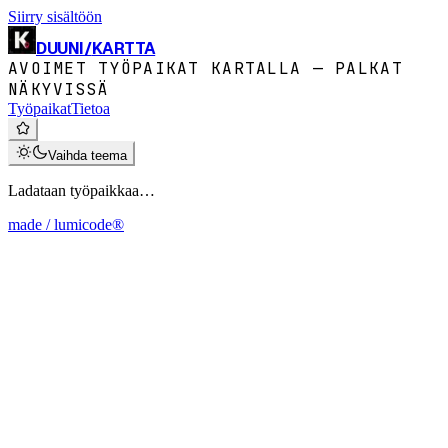
Siirry sisältöön
DUUNI
/
KARTTA
AVOIMET TYÖPAIKAT KARTALLA — PALKAT
NÄKYVISSÄ
Työpaikat
Tietoa
Vaihda teema
Ladataan työpaikkaa…
made / lumicode®