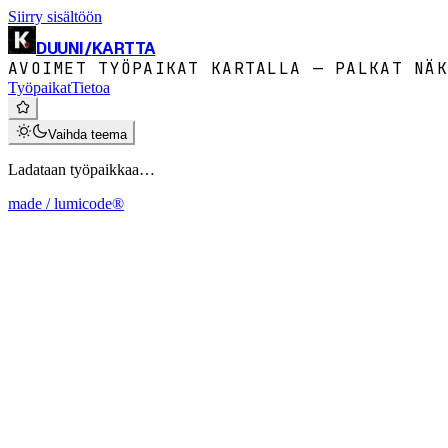
Siirry sisältöön
DUUNI
/
KARTTA
AVOIMET TYÖPAIKAT KARTALLA — PALKAT NÄK
Työpaikat
Tietoa
Vaihda teema
Ladataan työpaikkaa…
made / lumicode®