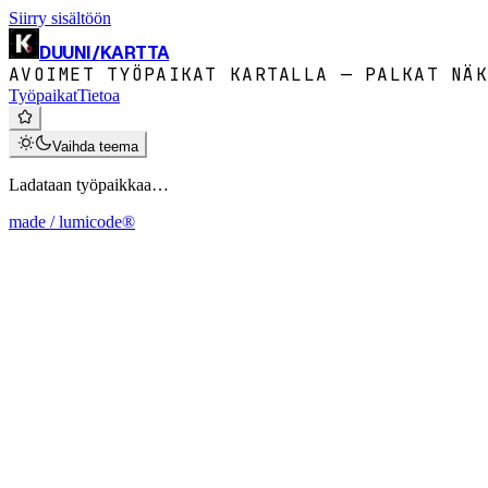
Siirry sisältöön
DUUNI
/
KARTTA
AVOIMET TYÖPAIKAT KARTALLA — PALKAT NÄK
Työpaikat
Tietoa
Vaihda teema
Ladataan työpaikkaa…
made / lumicode®