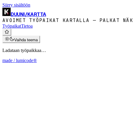
Siirry sisältöön
DUUNI
/
KARTTA
AVOIMET TYÖPAIKAT KARTALLA — PALKAT NÄK
Työpaikat
Tietoa
Vaihda teema
Ladataan työpaikkaa…
made / lumicode®