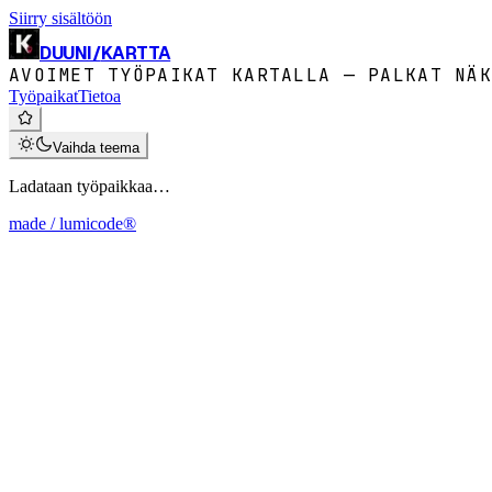
Siirry sisältöön
DUUNI
/
KARTTA
AVOIMET TYÖPAIKAT KARTALLA — PALKAT NÄK
Työpaikat
Tietoa
Vaihda teema
Ladataan työpaikkaa…
made / lumicode®