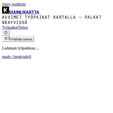
Siirry sisältöön
DUUNI
/
KARTTA
AVOIMET TYÖPAIKAT KARTALLA — PALKAT
NÄKYVISSÄ
Työpaikat
Tietoa
Vaihda teema
Ladataan työpaikkaa…
made / lumicode®