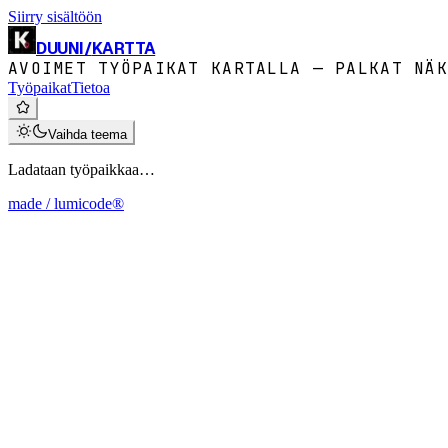
Siirry sisältöön
DUUNI
/
KARTTA
AVOIMET TYÖPAIKAT KARTALLA — PALKAT NÄK
Työpaikat
Tietoa
Vaihda teema
Ladataan työpaikkaa…
made / lumicode®