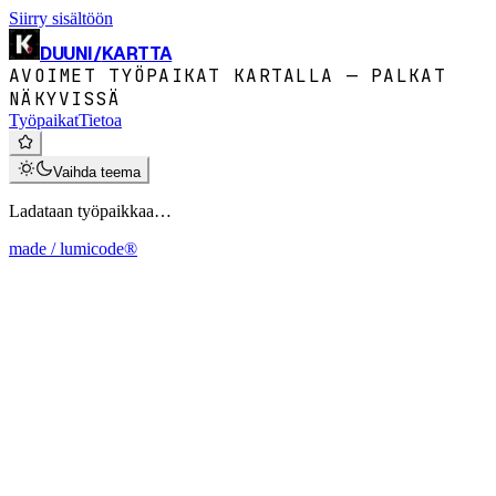
Siirry sisältöön
DUUNI
/
KARTTA
AVOIMET TYÖPAIKAT KARTALLA — PALKAT
NÄKYVISSÄ
Työpaikat
Tietoa
Vaihda teema
Ladataan työpaikkaa…
made / lumicode®