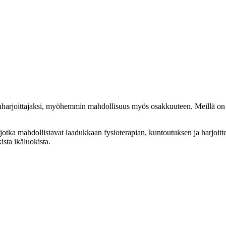
nharjoittajaksi, myöhemmin mahdollisuus myös osakkuuteen. Meillä on t
, jotka mahdollistavat laadukkaan fysioterapian, kuntoutuksen ja harjoi
ista ikäluokista.