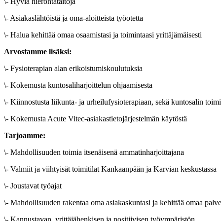
\- Hyviä hierontataitoja
\- Asiakaslähtöistä ja oma-aloitteista työotetta
\- Halua kehittää omaa osaamistasi ja toimintaasi yrittäjämäisesti
Arvostamme lisäksi:
\- Fysioterapian alan erikoistumiskoulutuksia
\- Kokemusta kuntosaliharjoittelun ohjaamisesta
\- Kiinnostusta liikunta- ja urheilufysioterapiaan, sekä kuntosalin toi
\- Kokemusta Acute Vitec-asiakastietojärjestelmän käytöstä
Tarjoamme:
\- Mahdollisuuden toimia itsenäisenä ammatinharjoittajana
\- Valmiit ja viihtyisät toimitilat Kankaanpään ja Karvian keskustassa
\- Joustavat työajat
\- Mahdollisuuden rakentaa oma asiakaskuntasi ja kehittää omaa palv
\- Kannustavan, yrittäjähenkisen ja positiivisen työympäristön