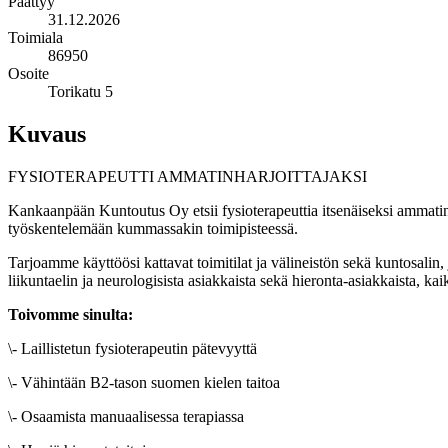
Päättyy
31.12.2026
Toimiala
86950
Osoite
Torikatu 5
Kuvaus
FYSIOTERAPEUTTI AMMATINHARJOITTAJAKSI
Kankaanpään Kuntoutus Oy etsii fysioterapeuttia itsenäiseksi ammati
työskentelemään kummassakin toimipisteessä.
Tarjoamme käyttöösi kattavat toimitilat ja välineistön sekä kuntosalin
liikuntaelin ja neurologisista asiakkaista sekä hieronta-asiakkaista, kaik
Toivomme sinulta:
\- Laillistetun fysioterapeutin pätevyyttä
\- Vähintään B2-tason suomen kielen taitoa
\- Osaamista manuaalisessa terapiassa