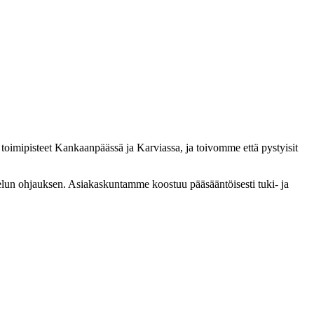
oimipisteet Kankaanpäässä ja Karviassa, ja toivomme että pystyisit
ttelun ohjauksen. Asiakaskuntamme koostuu pääsääntöisesti tuki- ja