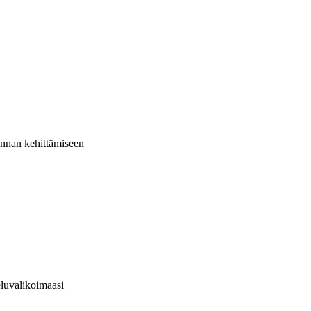
minnan kehittämiseen
eluvalikoimaasi