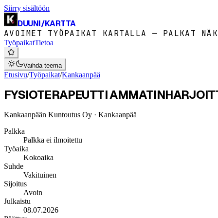
Siirry sisältöön
DUUNI
/
KARTTA
AVOIMET TYÖPAIKAT KARTALLA — PALKAT NÄK
Työpaikat
Tietoa
Vaihda teema
Etusivu
/
Työpaikat
/
Kankaanpää
FYSIOTERAPEUTTI AMMATINHARJOI
Kankaanpään Kuntoutus Oy
· Kankaanpää
Palkka
Palkka ei ilmoitettu
Työaika
Kokoaika
Suhde
Vakituinen
Sijoitus
Avoin
Julkaistu
08.07.2026