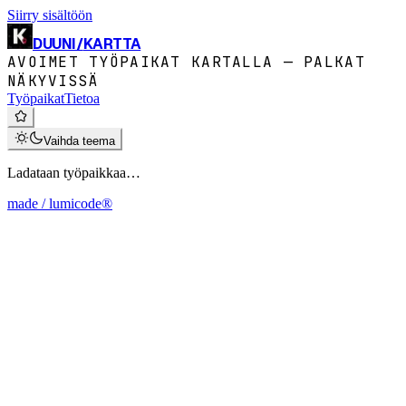
Siirry sisältöön
DUUNI
/
KARTTA
AVOIMET TYÖPAIKAT KARTALLA — PALKAT
NÄKYVISSÄ
Työpaikat
Tietoa
Vaihda teema
Ladataan työpaikkaa…
made / lumicode®