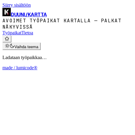
Siirry sisältöön
DUUNI
/
KARTTA
AVOIMET TYÖPAIKAT KARTALLA — PALKAT
NÄKYVISSÄ
Työpaikat
Tietoa
Vaihda teema
Ladataan työpaikkaa…
made / lumicode®