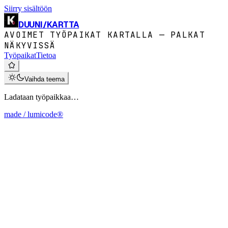
Siirry sisältöön
DUUNI
/
KARTTA
AVOIMET TYÖPAIKAT KARTALLA — PALKAT
NÄKYVISSÄ
Työpaikat
Tietoa
Vaihda teema
Ladataan työpaikkaa…
made / lumicode®