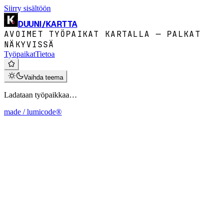
Siirry sisältöön
DUUNI
/
KARTTA
AVOIMET TYÖPAIKAT KARTALLA — PALKAT
NÄKYVISSÄ
Työpaikat
Tietoa
Vaihda teema
Ladataan työpaikkaa…
made / lumicode®