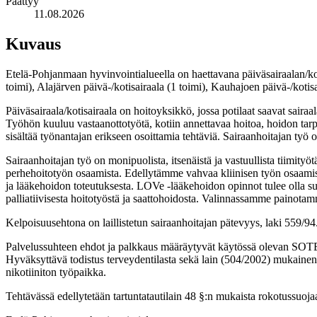
Päättyy
11.08.2026
Kuvaus
Etelä-Pohjanmaan hyvinvointialueella on haettavana päiväsairaalan/ko
toimi), Alajärven päivä-/kotisairaala (1 toimi), Kauhajoen päivä-/kotisa
Päiväsairaala/kotisairaala on hoitoyksikkö, jossa potilaat saavat sairaal
Työhön kuuluu vastaanottotyötä, kotiin annettavaa hoitoa, hoidon tarpee
sisältää työnantajan erikseen osoittamia tehtäviä. Sairaanhoitajan työ 
Sairaanhoitajan työ on monipuolista, itsenäistä ja vastuullista tiimityö
perhehoitotyön osaamista. Edellytämme vahvaa kliinisen työn osaamista
ja lääkehoidon toteutuksesta. LOVe -lääkehoidon opinnot tulee olla s
palliatiivisesta hoitotyöstä ja saattohoidosta. Valinnassamme painota
Kelpoisuusehtona on laillistetun sairaanhoitajan pätevyys, laki 559/94
Palvelussuhteen ehdot ja palkkaus määräytyvät käytössä olevan SOTE
Hyväksyttävä todistus terveydentilasta sekä lain (504/2002) mukainen
nikotiiniton työpaikka.
Tehtävässä edellytetään tartuntatautilain 48 §:n mukaista rokotussuojaa