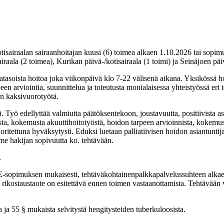
tisairaalan sairaanhoitajan kuusi (6) toimea alkaen 1.10.2026 tai sopim
iraala (2 toimea), Kurikan päivä-/kotisairaala (1 toimi) ja Seinäjoen päiv
atasoista hoitoa joka viikonpäivä klo 7-22 välisenä aikana. Yksikössä hoid
n arviointia, suunnittelua ja toteutusta monialaisessa yhteistyössä eri t
on kaksivuorotyötä.
tä. Työ edellyttää valmiutta päätöksentekoon, joustavuutta, positiivista a
, kokemusta akuuttihoitotyöstä, hoidon tarpeen arvioinnista, kokemusta
uoritettuna hyväksytysti. Eduksi luetaan palliatiivisen hoidon asiantu
mme hakijan sopivuutta ko. tehtävään.
.
-sopimuksen mukaisesti, tehtäväkohtainenpalkkapalvelussuhteen alkaes
 rikostaustaote on esitettävä ennen toimen vastaanottamista. Tehtävään
 ja 55 § mukaista selvitystä hengitysteiden tuberkuloosista.