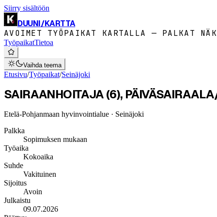
Siirry sisältöön
DUUNI
/
KARTTA
AVOIMET TYÖPAIKAT KARTALLA — PALKAT NÄK
Työpaikat
Tietoa
Vaihda teema
Etusivu
/
Työpaikat
/
Seinäjoki
SAIRAANHOITAJA (6), PÄIVÄSAIRAAL
Etelä-Pohjanmaan hyvinvointialue
· Seinäjoki
Palkka
Sopimuksen mukaan
Työaika
Kokoaika
Suhde
Vakituinen
Sijoitus
Avoin
Julkaistu
09.07.2026