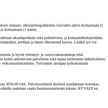
uksen mukaan, alkusijoituspaikkoina Alavuden päivä-/kotisairaala (1
ä-/kotisairaala (1 toimi).
etaan akuuttipotilaita sekä palliatiivisia- ja kotisaattohoitopotilaita.
oimijoiden, potilaan ja hänen läheistensä kanssa. Lisäksi työ voi
sennetta ja hyviä yhteistyö- ja vuorovaikutustaitoja sekä
 kotiin annettavista palveluista sekä laajaa tuntemusta lääkehoidosta
ntija -erikoistumiskoulutus. Toivomme aiempaa työkokemusta
sa 3050,40 e/kk. Palvelussuhteen täytössä noudatetaan koeaikaa.
 valitulta saatetaan vaatia huumausainetestin tulosta. HYVAEP on