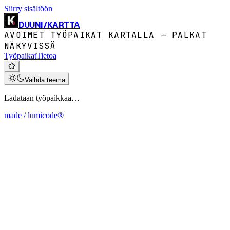
Siirry sisältöön
DUUNI
/
KARTTA
AVOIMET TYÖPAIKAT KARTALLA — PALKAT
NÄKYVISSÄ
Työpaikat
Tietoa
Vaihda teema
Ladataan työpaikkaa…
made / lumicode®