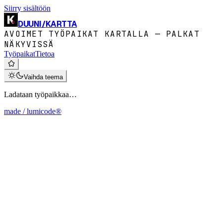
Siirry sisältöön
DUUNI
/
KARTTA
AVOIMET TYÖPAIKAT KARTALLA — PALKAT
NÄKYVISSÄ
Työpaikat
Tietoa
Vaihda teema
Ladataan työpaikkaa…
made / lumicode®