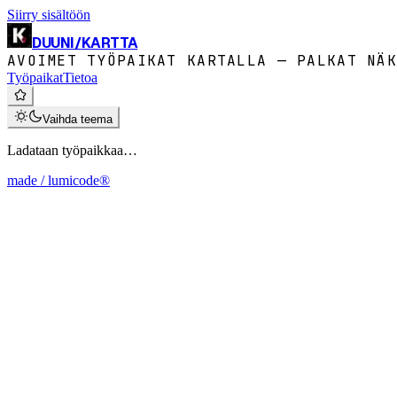
Siirry sisältöön
DUUNI
/
KARTTA
AVOIMET TYÖPAIKAT KARTALLA — PALKAT NÄK
Työpaikat
Tietoa
Vaihda teema
Ladataan työpaikkaa…
made / lumicode®