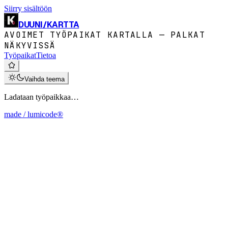
Siirry sisältöön
DUUNI
/
KARTTA
AVOIMET TYÖPAIKAT KARTALLA — PALKAT
NÄKYVISSÄ
Työpaikat
Tietoa
Vaihda teema
Ladataan työpaikkaa…
made / lumicode®