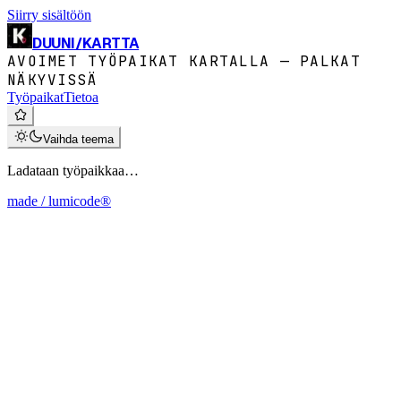
Siirry sisältöön
DUUNI
/
KARTTA
AVOIMET TYÖPAIKAT KARTALLA — PALKAT
NÄKYVISSÄ
Työpaikat
Tietoa
Vaihda teema
Ladataan työpaikkaa…
made / lumicode®