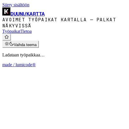
Siirry sisältöön
DUUNI
/
KARTTA
AVOIMET TYÖPAIKAT KARTALLA — PALKAT
NÄKYVISSÄ
Työpaikat
Tietoa
Vaihda teema
Ladataan työpaikkaa…
made / lumicode®