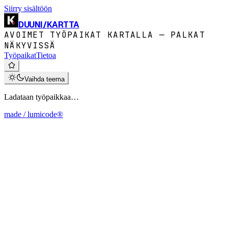
Siirry sisältöön
DUUNI
/
KARTTA
AVOIMET TYÖPAIKAT KARTALLA — PALKAT
NÄKYVISSÄ
Työpaikat
Tietoa
Vaihda teema
Ladataan työpaikkaa…
made / lumicode®