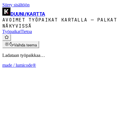
Siirry sisältöön
DUUNI
/
KARTTA
AVOIMET TYÖPAIKAT KARTALLA — PALKAT
NÄKYVISSÄ
Työpaikat
Tietoa
Vaihda teema
Ladataan työpaikkaa…
made / lumicode®