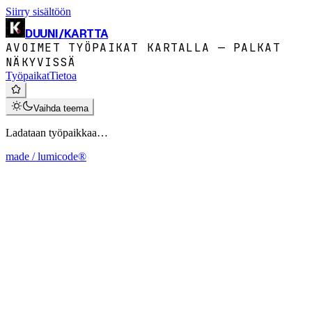
Siirry sisältöön
DUUNI
/
KARTTA
AVOIMET TYÖPAIKAT KARTALLA — PALKAT
NÄKYVISSÄ
Työpaikat
Tietoa
Vaihda teema
Ladataan työpaikkaa…
made / lumicode®