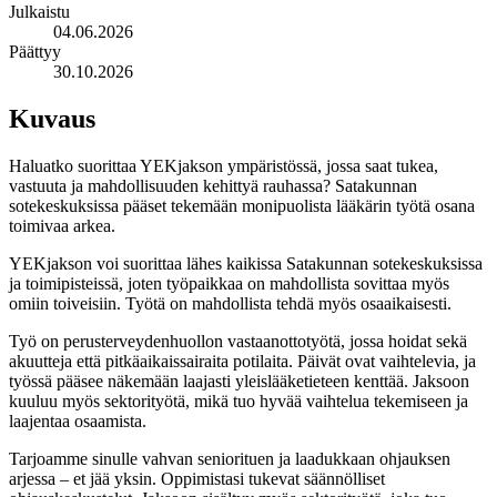
Julkaistu
04.06.2026
Päättyy
30.10.2026
Kuvaus
Haluatko suorittaa YEKjakson ympäristössä, jossa saat tukea,
vastuuta ja mahdollisuuden kehittyä rauhassa? Satakunnan
sotekeskuksissa pääset tekemään monipuolista lääkärin työtä osana
toimivaa arkea.
YEKjakson voi suorittaa lähes kaikissa Satakunnan sotekeskuksissa
ja toimipisteissä, joten työpaikkaa on mahdollista sovittaa myös
omiin toiveisiin. Työtä on mahdollista tehdä myös osaaikaisesti.
Työ on perusterveydenhuollon vastaanottotyötä, jossa hoidat sekä
akuutteja että pitkäaikaissairaita potilaita. Päivät ovat vaihtelevia, ja
työssä pääsee näkemään laajasti yleislääketieteen kenttää. Jaksoon
kuuluu myös sektorityötä, mikä tuo hyvää vaihtelua tekemiseen ja
laajentaa osaamista.
Tarjoamme sinulle vahvan seniorituen ja laadukkaan ohjauksen
arjessa – et jää yksin. Oppimistasi tukevat säännölliset