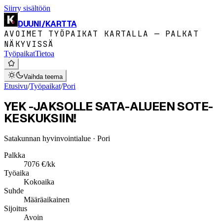
Siirry sisältöön
DUUNI
/
KARTTA
AVOIMET TYÖPAIKAT KARTALLA — PALKAT
NÄKYVISSÄ
Työpaikat
Tietoa
Vaihda teema
Etusivu
/
Työpaikat
/
Pori
YEK -JAKSOLLE SATA-ALUEEN SOTE-
KESKUKSIIN!
Satakunnan hyvinvointialue
· Pori
Palkka
7076 €/kk
Työaika
Kokoaika
Suhde
Määräaikainen
Sijoitus
Avoin