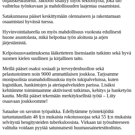
ohjauskeskustelut. Jaksoon sisältyy myös sektorityötä, joka tuo
vaihtelua työnkuvaan ja mahdollisuuden laajentaa osaamistasi.
Satakunnassa pääset keskittymään olennaiseen ja rakentamaan
osaamistasi hyvässä tuessa.
Hyvinvointialueella on myös mahdollisuus vuokrata edullisesti
huone asuntolasta, mikä helpottaa työn aloitusta ja arjen
järjestämistä.
Kelpoisuusvaatimuksena lääketieteen lisensiaatin tutkinto sekä hyvä
suomen kielen suullinen ja kirjallinen taito.
Meillä pääset osaksi sosiaali ja terveydenhuollon sekä
pelastustoimen noin 9000 ammattilaisen joukkoa. Tarjoamme
monipuolisia uramahdollisuuksia myös tukipalveluissa, kuten
logistiikan, hankintojen ja ateriapalveluiden parissa. Lisäksi
kehitämme toimintaamme aktiivisesti tutkimus, kehitys ja hanketyön
kautta. Meillä pääset tekemään merkityksellistä työtä – Liity
osaavaan joukkoomme!
Sataalue on savuton työpaikka. Edellytämme työntekijöiltä
tartuntatautilain 48 §:n mukaista rokotussuojaa sekä 55 §:n mukaista
selvitystä hengitysteiden tuberkuloosista. Virkaan tai työsuhteeseen
valitulta voidaan pyytää satunnaisesti huumausainetestitodistus.