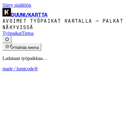
Siirry sisältöön
DUUNI
/
KARTTA
AVOIMET TYÖPAIKAT KARTALLA — PALKAT
NÄKYVISSÄ
Työpaikat
Tietoa
Vaihda teema
Ladataan työpaikkaa…
made / lumicode®