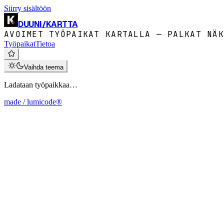
Siirry sisältöön
DUUNI
/
KARTTA
AVOIMET TYÖPAIKAT KARTALLA — PALKAT NÄK
Työpaikat
Tietoa
Vaihda teema
Ladataan työpaikkaa…
made / lumicode®