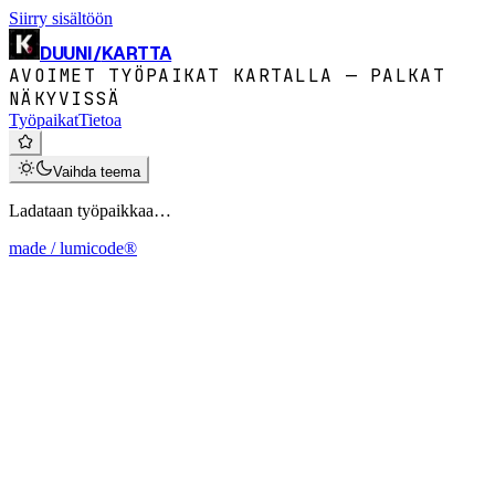
Siirry sisältöön
DUUNI
/
KARTTA
AVOIMET TYÖPAIKAT KARTALLA — PALKAT
NÄKYVISSÄ
Työpaikat
Tietoa
Vaihda teema
Ladataan työpaikkaa…
made / lumicode®