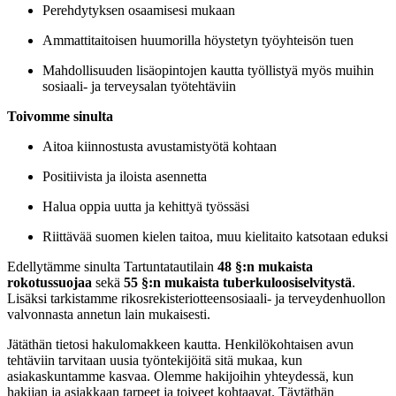
Perehdytyksen osaamisesi mukaan
Ammattitaitoisen huumorilla höystetyn työyhteisön tuen
Mahdollisuuden lisäopintojen kautta työllistyä myös muihin
sosiaali- ja terveysalan työtehtäviin
Toivomme sinulta
Aitoa kiinnostusta avustamistyötä kohtaan
Positiivista ja iloista asennetta
Halua oppia uutta ja kehittyä työssäsi
Riittävää suomen kielen taitoa, muu kielitaito katsotaan eduksi
Edellytämme sinulta Tartuntatautilain
48 §:n mukaista
rokotussuojaa
sekä
55 §:n mukaista tuberkuloosiselvitystä
.
Lisäksi tarkistamme rikosrekisteriotteensosiaali- ja terveydenhuollon
valvonnasta annetun lain mukaisesti.
Jätäthän tietosi hakulomakkeen kautta. Henkilökohtaisen avun
tehtäviin tarvitaan uusia työntekijöitä sitä mukaa, kun
asiakaskuntamme kasvaa. Olemme hakijoihin yhteydessä, kun
hakijan ja asiakkaan tarpeet ja toiveet kohtaavat. Täytäthän