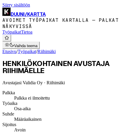
Siirry sisältöön
DUUNI
/
KARTTA
AVOIMET TYÖPAIKAT KARTALLA — PALKAT
NÄKYVISSÄ
Työpaikat
Tietoa
Vaihda teema
Etusivu
/
Työpaikat
/
Riihimäki
HENKILÖKOHTAINEN AVUSTAJA
RIIHIMÄELLE
Avustajasi Validia Oy
· Riihimäki
Palkka
Palkka ei ilmoitettu
Työaika
Osa-aika
Suhde
Määräaikainen
Sijoitus
Avoin