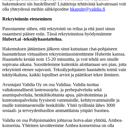
hakemuksesi siis huolellisesti! Lisätietoja tehtävästä kaivatessasi voit
olla yhteydessä meihin sähköpostitse
hkapuhr@validia.fi
Rekrytoinnin eteneminen
Panostamme siihen, että rekrytointi on reilua ja että juuri sinun
osaamisesi pääsee esiin. Tässä rekrytoinnissa hyödynnämme
Hubert.ai -tekoälyhaastattelua.
Hakemuksen jättämisen jälkeen sinut kutsutaan chat-pohjaiseen
haastatteluun virtuaalisen rekrytointiassistenttimme Hubertin kanssa.
Haastattelu kestää noin 15-20 minuuttia, ja voit tehdä sen sinulle
sopivana aikana. Suosittelemme kuitenkin aloittamaan sen pian, jotta
rekrytointi etenee sujuvasti. Tekoälypohjainen haastattelu toimii vain
tukityökaluna, kaikki lopulliset arviot ja päätökset tekee ihminen.
Avustajasi Validia Oy on osa Validiaa. Validia tuottaa
valtakunnallisesti lastensuojelu- ja perhepalveluita sekä
asumispalveluita, henkilökohtaista apua, päivätoimintaa ja
kuntoutuspalveluita fyysisesti vammaisille, kehitysvammaisille ja
muille toimintaesteisille henkilöille. Yhtiö työllistää lähes 3000
sosiaali- ja terveydenhuollon ammattilaista ympäri Suomea.
Validia on osa Pohjoismaiden johtavaa hoiva-alan yhtiötä, Ambea-
konsernia. Yhteinen tavoitteemme Ambea-konsernissa on olla