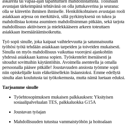
askareita tai vapaa-ajan tapahtumien mahdollistamista. Toisinaan
avustajan tärkeimpänä tehtävänä on olla juttukaverina ja seurana:
olla se kiireetön ihminen ihmiselle. Henkilökohtaisen avustajan rooli
asiakkaan arjessa on merkittävä, sillä pyrkimyksenä on tukea ja
mahdollistaa kotona asuminen mahdollisimman pitkään, sekä tarjota
mahdollisuus aktiiviseen ja mielekkääseen arkeen toteuttaen
asiakkaan itsemääräämisoikeutta.
Työ sopii sinulle, joka kaipaat vaihtelevuutta ja satunnaisuutta
työhösi työtä tehdään asiakkaan tarpeiden ja toiveiden mukaisesti.
Sinulla on myös mahdollisuus vaikuttaa vuorojesi ajankohtiin
yhdessä asiakkaan kanssa sopien. Työskentelet itsenäisesti ja
sitoudut sovittuihin käytäntöihin. Avoimella asenteella ja omalla
persoonalla pääsee pitkälle! Joustavuuden ansiosta työmme sopii
niin opiskelijalle kuin eläkeläisellekin lisäansioksi. Emme edellytä
sinulta alan koulutusta tai työkokemusta, mutta nämä luetaan eduksi.
Tarjoamme sinulle
Työehtosopimuksen mukaisen palkkauksen: Yksityisen
sosiaalipalvelualan TES, palkkaluokka G15A
Joustavan työajan
Mahdollisuuden tutustua vammaistyöhön ja hoitoalaan