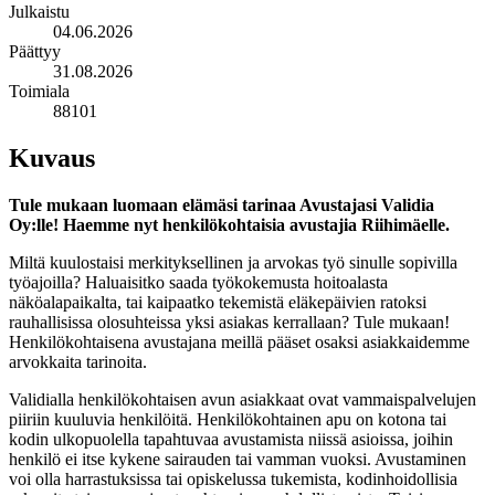
Julkaistu
04.06.2026
Päättyy
31.08.2026
Toimiala
88101
Kuvaus
Tule mukaan luomaan elämäsi tarinaa Avustajasi Validia
Oy:lle! Haemme nyt henkilökohtaisia avustajia Riihimäelle.
Miltä kuulostaisi merkityksellinen ja arvokas työ sinulle sopivilla
työajoilla? Haluaisitko saada työkokemusta hoitoalasta
näköalapaikalta, tai kaipaatko tekemistä eläkepäivien ratoksi
rauhallisissa olosuhteissa yksi asiakas kerrallaan? Tule mukaan!
Henkilökohtaisena avustajana meillä pääset osaksi asiakkaidemme
arvokkaita tarinoita.
Validialla henkilökohtaisen avun asiakkaat ovat vammaispalvelujen
piiriin kuuluvia henkilöitä. Henkilökohtainen apu on kotona tai
kodin ulkopuolella tapahtuvaa avustamista niissä asioissa, joihin
henkilö ei itse kykene sairauden tai vamman vuoksi. Avustaminen
voi olla harrastuksissa tai opiskelussa tukemista, kodinhoidollisia