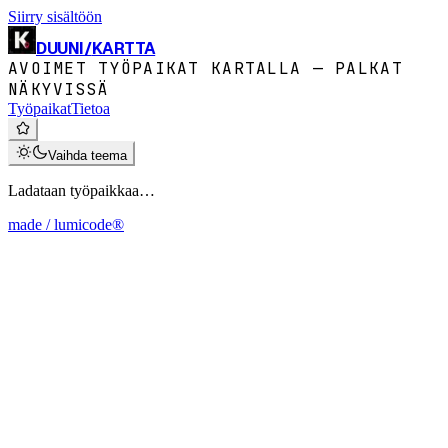
Siirry sisältöön
DUUNI
/
KARTTA
AVOIMET TYÖPAIKAT KARTALLA — PALKAT
NÄKYVISSÄ
Työpaikat
Tietoa
Vaihda teema
Ladataan työpaikkaa…
made / lumicode®