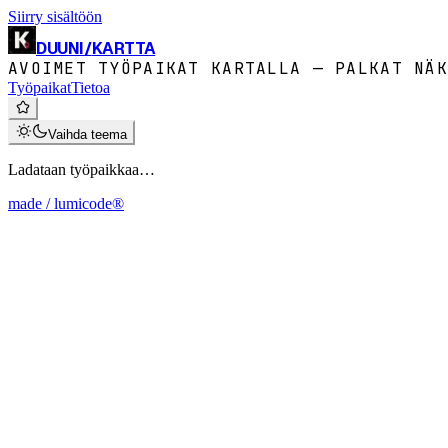
Siirry sisältöön
DUUNI
/
KARTTA
AVOIMET TYÖPAIKAT KARTALLA — PALKAT NÄK
Työpaikat
Tietoa
Vaihda teema
Ladataan työpaikkaa…
made / lumicode®