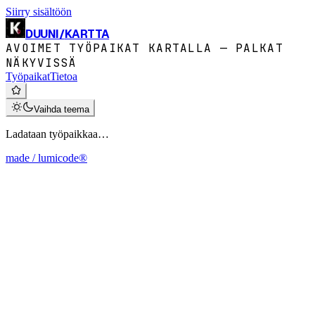
Siirry sisältöön
DUUNI
/
KARTTA
AVOIMET TYÖPAIKAT KARTALLA — PALKAT
NÄKYVISSÄ
Työpaikat
Tietoa
Vaihda teema
Ladataan työpaikkaa…
made / lumicode®