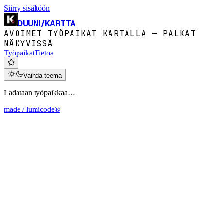
Siirry sisältöön
DUUNI
/
KARTTA
AVOIMET TYÖPAIKAT KARTALLA — PALKAT
NÄKYVISSÄ
Työpaikat
Tietoa
Vaihda teema
Ladataan työpaikkaa…
made / lumicode®