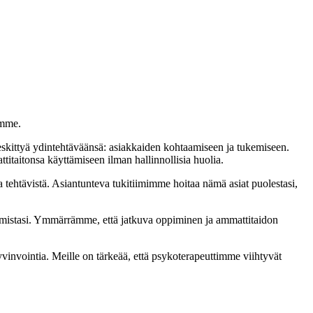
emme.
eskittyä ydintehtäväänsä: asiakkaiden kohtaamiseen ja tukemiseen.
titaitonsa käyttämiseen ilman hallinnollisia huolia.
ta tehtävistä. Asiantunteva tukitiimimme hoitaa nämä asiat puolestasi,
osaamistasi. Ymmärrämme, että jatkuva oppiminen ja ammattitaidon
vinvointia. Meille on tärkeää, että psykoterapeuttimme viihtyvät