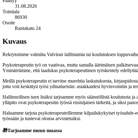
Päättyy
31.08.2026
Toimiala
86930
Osoite
Rantakatu 24
Kuvaus
Rekrytoimme valmiita Valviran laillistamia tai koulutuksen loppuvai
Psykoterapeutin työ on vaativaa, mutta samalla äärimäisen palkitseva
Ymmärrämme, että laadukas psykoterapeuttinen työskentely edellyttää sel
Meillä psykoterapeutin ei tarvitse murehtia laskutuksesta, kirjanpidost
jotta voit keskittyä työsi ydinalueisiin: asiakkaidesi hyvinvointiin ja 
Hallinnollisen tuen lisäksi tarjoamme myös säännöllistä koulutusta ja
ylläpito ovat psykoterapeutin työssä ensisijaisen tärkeitä, ja siksi pa
Haluamme tarjota psykoterapeuteillemme kilpailukykyiset työsuhde-edut
työssään ja tuntevat olonsa arvostetuiksi.
🎁
Tarjoamme muun muassa