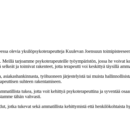
heessa olevia yksilöpsykoterapeutteja Kuulevan Joensuun toimipisteese
a. Meillä tarjoamme psykoterapeuteille työympäristön, jossa he voivat k
keät ja toimivat rakenteet, jotta terapeutti voi keskittyä täysillä ammat
a, asiakashankinnasta, työhuoneen järjestelyistä tai muista hallinnollisis
terapeuttisen suhteen rakentamiseen.
 ammatillista tukea, jotta voit kehittyä psykoterapeuttina ja syventää 
nostamme tähän vahvasti.
, jotka tukevat sekä ammatillista kehittymistä että henkilökohtaista hy