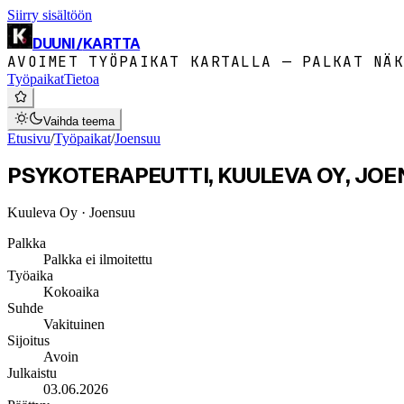
Siirry sisältöön
DUUNI
/
KARTTA
AVOIMET TYÖPAIKAT KARTALLA — PALKAT NÄK
Työpaikat
Tietoa
Vaihda teema
Etusivu
/
Työpaikat
/
Joensuu
PSYKOTERAPEUTTI, KUULEVA OY, JO
Kuuleva Oy
· Joensuu
Palkka
Palkka ei ilmoitettu
Työaika
Kokoaika
Suhde
Vakituinen
Sijoitus
Avoin
Julkaistu
03.06.2026