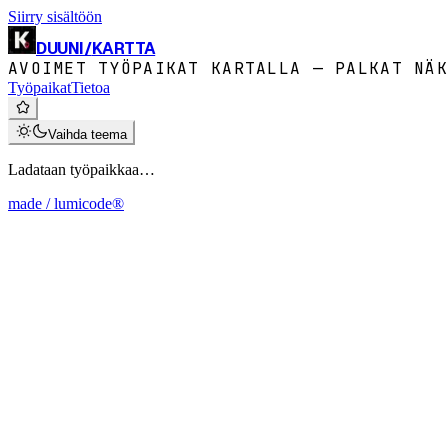
Siirry sisältöön
DUUNI
/
KARTTA
AVOIMET TYÖPAIKAT KARTALLA — PALKAT NÄK
Työpaikat
Tietoa
Vaihda teema
Ladataan työpaikkaa…
made / lumicode®