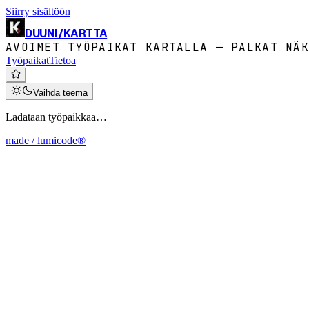
Siirry sisältöön
DUUNI
/
KARTTA
AVOIMET TYÖPAIKAT KARTALLA — PALKAT NÄK
Työpaikat
Tietoa
Vaihda teema
Ladataan työpaikkaa…
made / lumicode®