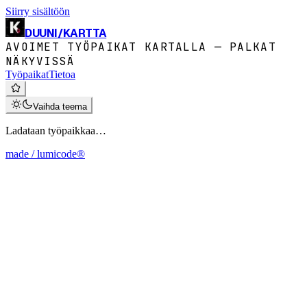
Siirry sisältöön
DUUNI
/
KARTTA
AVOIMET TYÖPAIKAT KARTALLA — PALKAT
NÄKYVISSÄ
Työpaikat
Tietoa
Vaihda teema
Ladataan työpaikkaa…
made / lumicode®