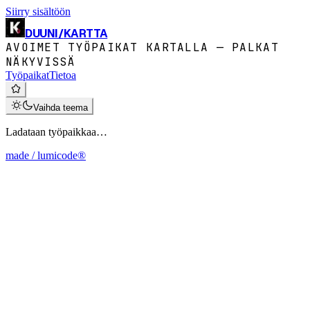
Siirry sisältöön
DUUNI
/
KARTTA
AVOIMET TYÖPAIKAT KARTALLA — PALKAT
NÄKYVISSÄ
Työpaikat
Tietoa
Vaihda teema
Ladataan työpaikkaa…
made / lumicode®