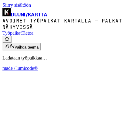
Siirry sisältöön
DUUNI
/
KARTTA
AVOIMET TYÖPAIKAT KARTALLA — PALKAT
NÄKYVISSÄ
Työpaikat
Tietoa
Vaihda teema
Ladataan työpaikkaa…
made / lumicode®