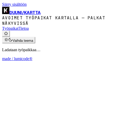
Siirry sisältöön
DUUNI
/
KARTTA
AVOIMET TYÖPAIKAT KARTALLA — PALKAT
NÄKYVISSÄ
Työpaikat
Tietoa
Vaihda teema
Ladataan työpaikkaa…
made / lumicode®