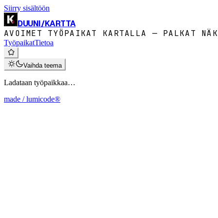
Siirry sisältöön
DUUNI
/
KARTTA
AVOIMET TYÖPAIKAT KARTALLA — PALKAT NÄK
Työpaikat
Tietoa
Vaihda teema
Ladataan työpaikkaa…
made / lumicode®