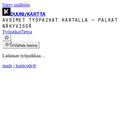
Siirry sisältöön
DUUNI
/
KARTTA
AVOIMET TYÖPAIKAT KARTALLA — PALKAT
NÄKYVISSÄ
Työpaikat
Tietoa
Vaihda teema
Ladataan työpaikkaa…
made / lumicode®